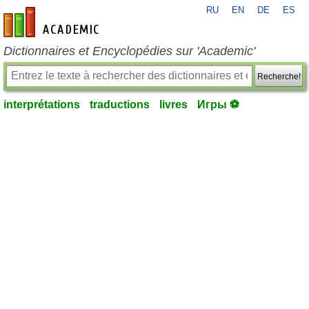
RU
EN
DE
ES
fr-academic.com
Dictionnaires et Encyclopédies sur 'Academic'
Recherche!
interprétations
traductions
livres
Игры ⚽