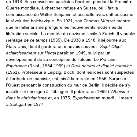
en 1918. Ses convictions pacifistes l’incitent, pendant la Première
Guerre mondiale, à chercher refuge en Suisse, où il fait la
connaissance de Walter Benjamin et accueille avec enthousiasme
la révolution bolchevique. En 1921, son
Thomas Münzer
montre
que le millénarisme préfigure les mouvements modernes de
libération sociale. La montée du nazisme l’exile à Zurich. Il y publie
Héritage de ce temps
(1935). De 1938 à 1948, il séjourne aux
États-Unis, dont il gardera un mauvais souvenir.
Sujet-Objet,
éclaircissement sur Hegel
paraît en 1949, suivi par un
développement de sa conception de l’utopie:
Le Principe
Espérance
(3 vol., 1954-1959) et
Droit naturel et dignité humaine
(1961). Professeur à Leipzig, Bloch, dont les idées sont suspectes
à l’orthodoxie marxiste, est mis à la retraite en 1956. Surpris à
l’Ouest pendant la construction du mur de Berlin, il décide de s’y
installer et enseigne à Tübingen. Il publiera en 1968
L’Athéisme
dans le christianisme
et, en 1975,
Experimentum mundi
. Il meurt
à Stuttgart en 1977.