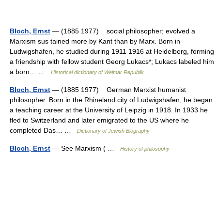
Bloch, Ernst
— (1885 1977) social philosopher; evolved a
Marxism sus tained more by Kant than by Marx. Born in
Ludwigshafen, he studied during 1911 1916 at Heidelberg, forming
a friendship with fellow student Georg Lukacs*; Lukacs labeled him
a born… …
Historical dictionary of Weimar Republik
Bloch, Ernst
— (1885 1977) German Marxist humanist
philosopher. Born in the Rhineland city of Ludwigshafen, he began
a teaching career at the University of Leipzig in 1918. In 1933 he
fled to Switzerland and later emigrated to the US where he
completed Das… …
Dictionary of Jewish Biography
Bloch, Ernst
— See Marxism ( …
History of philosophy