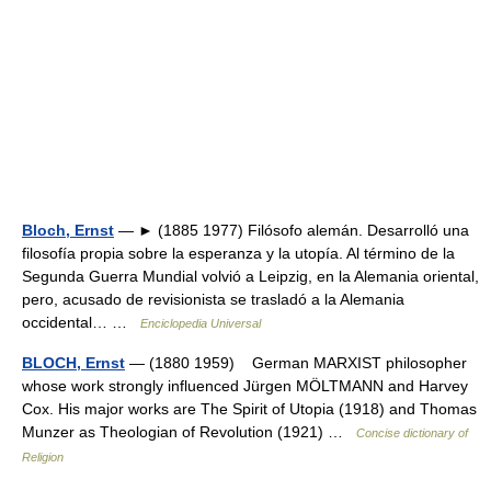
Bloch, Ernst
— ► (1885 1977) Filósofo alemán. Desarrolló una
filosofía propia sobre la esperanza y la utopía. Al término de la
Segunda Guerra Mundial volvió a Leipzig, en la Alemania oriental,
pero, acusado de revisionista se trasladó a la Alemania
occidental… …
Enciclopedia Universal
BLOCH, Ernst
— (1880 1959) German MARXIST philosopher
whose work strongly influenced Jürgen MÖLTMANN and Harvey
Cox. His major works are The Spirit of Utopia (1918) and Thomas
Munzer as Theologian of Revolution (1921) …
Concise dictionary of
Religion