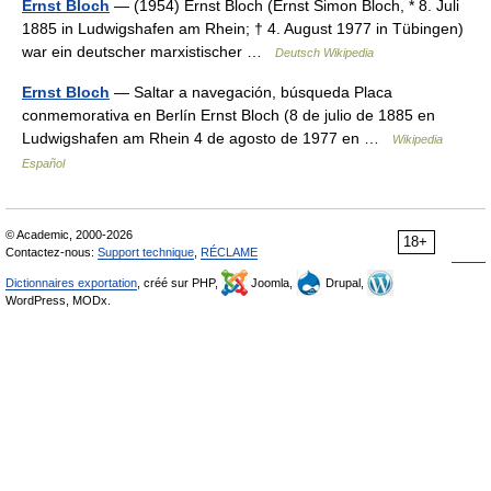
Ernst Bloch
— (1954) Ernst Bloch (Ernst Simon Bloch, * 8. Juli
1885 in Ludwigshafen am Rhein; † 4. August 1977 in Tübingen)
war ein deutscher marxistischer …
Deutsch Wikipedia
Ernst Bloch
— Saltar a navegación, búsqueda Placa
conmemorativa en Berlín Ernst Bloch (8 de julio de 1885 en
Ludwigshafen am Rhein 4 de agosto de 1977 en …
Wikipedia
Español
© Academic, 2000-2026
18+
Contactez-nous:
Support technique
,
RÉCLAME
Dictionnaires exportation
, créé sur PHP,
Joomla,
Drupal,
WordPress, MODx.