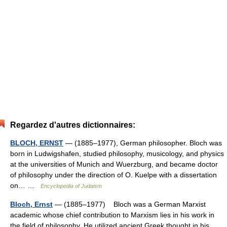
Regardez d'autres dictionnaires:
BLOCH, ERNST
— (1885–1977), German philosopher. Bloch was
born in Ludwigshafen, studied philosophy, musicology, and physics
at the universities of Munich and Wuerzburg, and became doctor
of philosophy under the direction of O. Kuelpe with a dissertation
on… …
Encyclopedia of Judaism
Bloch, Ernst
— (1885–1977) Bloch was a German Marxist
academic whose chief contribution to Marxism lies in his work in
the field of philosophy. He utilized ancient Greek thought in his